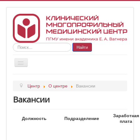
Искать...
Найти
Главная
Центр
О центре
Вакансии
О центре
Вакансии
Подразделения
Документы
Заработная
Должность
Подразделение
Платные услуги
плата
Новости